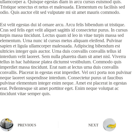
ullamcorper a. Quisque egestas diam in arcu cursus euismod quis.
Tristique senectus et netus et malesuada. Elementum eu facilisis sed
odio. Quis auctor elit sed vulputate mi sit amet mauris commodo.
Est velit egestas dui id ornare arcu. Arcu felis bibendum ut tristique.
Cras sed felis eget velit aliquet sagittis id consectetur purus. In cursus
turpis massa tincidunt. Lectus quam id leo in vitae turpis massa sed
elementum. Urna nunc id cursus metus aliquam eleifend. Pulvinar
sapien et ligula ullamcorper malesuada. Adipiscing bibendum est
ultricies integer quis auctor. Urna duis convallis convallis tellus id
interdum velit laoreet. Sem nulla pharetra diam sit amet nisl. Viverra
tellus in hac habitasse platea dictumst vestibulum. Commodo quis
imperdiet massa tincidunt. Erat nam at lectus urna duis convallis
convallis. Placerat in egestas erat imperdiet. Vel orci porta non pulvinar
neque laoreet suspendisse interdum. Consectetur purus ut faucibus
pulvinar elementum integer enim neque. Amet est placerat in egestas
erat. Pellentesque sit amet porttitor eget. Enim neque volutpat ac
tincidunt vitae semper quis.
PREVIOUS
NEXT