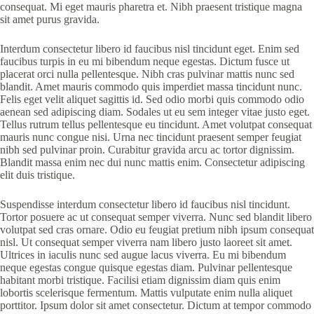
consequat. Mi eget mauris pharetra et. Nibh praesent tristique magna
sit amet purus gravida.
Interdum consectetur libero id faucibus nisl tincidunt eget. Enim sed
faucibus turpis in eu mi bibendum neque egestas. Dictum fusce ut
placerat orci nulla pellentesque. Nibh cras pulvinar mattis nunc sed
blandit. Amet mauris commodo quis imperdiet massa tincidunt nunc.
Felis eget velit aliquet sagittis id. Sed odio morbi quis commodo odio
aenean sed adipiscing diam. Sodales ut eu sem integer vitae justo eget.
Tellus rutrum tellus pellentesque eu tincidunt. Amet volutpat consequat
mauris nunc congue nisi. Urna nec tincidunt praesent semper feugiat
nibh sed pulvinar proin. Curabitur gravida arcu ac tortor dignissim.
Blandit massa enim nec dui nunc mattis enim. Consectetur adipiscing
elit duis tristique.
Suspendisse interdum consectetur libero id faucibus nisl tincidunt.
Tortor posuere ac ut consequat semper viverra. Nunc sed blandit libero
volutpat sed cras ornare. Odio eu feugiat pretium nibh ipsum consequat
nisl. Ut consequat semper viverra nam libero justo laoreet sit amet.
Ultrices in iaculis nunc sed augue lacus viverra. Eu mi bibendum
neque egestas congue quisque egestas diam. Pulvinar pellentesque
habitant morbi tristique. Facilisi etiam dignissim diam quis enim
lobortis scelerisque fermentum. Mattis vulputate enim nulla aliquet
porttitor. Ipsum dolor sit amet consectetur. Dictum at tempor commodo