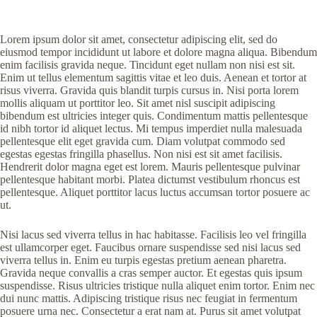
Lorem ipsum dolor sit amet, consectetur adipiscing elit, sed do
eiusmod tempor incididunt ut labore et dolore magna aliqua. Bibendum
enim facilisis gravida neque. Tincidunt eget nullam non nisi est sit.
Enim ut tellus elementum sagittis vitae et leo duis. Aenean et tortor at
risus viverra. Gravida quis blandit turpis cursus in. Nisi porta lorem
mollis aliquam ut porttitor leo. Sit amet nisl suscipit adipiscing
bibendum est ultricies integer quis. Condimentum mattis pellentesque
id nibh tortor id aliquet lectus. Mi tempus imperdiet nulla malesuada
pellentesque elit eget gravida cum. Diam volutpat commodo sed
egestas egestas fringilla phasellus. Non nisi est sit amet facilisis.
Hendrerit dolor magna eget est lorem. Mauris pellentesque pulvinar
pellentesque habitant morbi. Platea dictumst vestibulum rhoncus est
pellentesque. Aliquet porttitor lacus luctus accumsan tortor posuere ac
ut.
Nisi lacus sed viverra tellus in hac habitasse. Facilisis leo vel fringilla
est ullamcorper eget. Faucibus ornare suspendisse sed nisi lacus sed
viverra tellus in. Enim eu turpis egestas pretium aenean pharetra.
Gravida neque convallis a cras semper auctor. Et egestas quis ipsum
suspendisse. Risus ultricies tristique nulla aliquet enim tortor. Enim nec
dui nunc mattis. Adipiscing tristique risus nec feugiat in fermentum
posuere urna nec. Consectetur a erat nam at. Purus sit amet volutpat